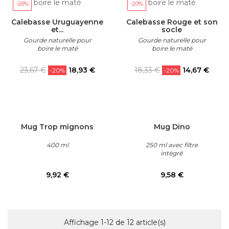
-20%
-20%
Calebasse Uruguayenne
Calebasse Rouge et son
et...
socle
Gourde naturelle pour
Gourde naturelle pour
boire le maté
boire le maté
Prix
Prix
Prix
Prix
23,67 €
18,93 €
18,33 €
14,67 €
-20%
-20%
habituel
habituel
Mug Trop mignons
Mug Dino
400 ml
250 ml avec filtre
intégré
Prix
Prix
9,92 €
9,58 €
Affichage 1-12 de 12 article(s)