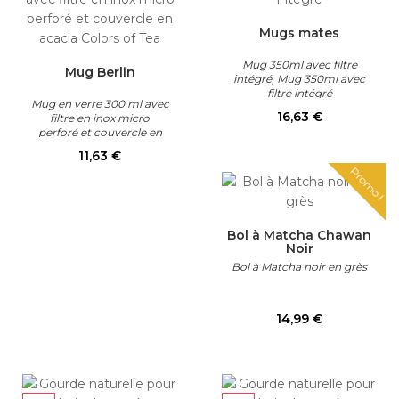
Mugs mates
Mug 350ml avec filtre
Mug Berlin
intégré, Mug 350ml avec
filtre intégré
Mug en verre 300 ml avec
Prix
16,63 €
filtre en inox micro
perforé et couvercle en
bois
Prix
11,63 €
Promo !
Bol à Matcha Chawan
Noir
Bol à Matcha noir en grès
Prix
14,99 €