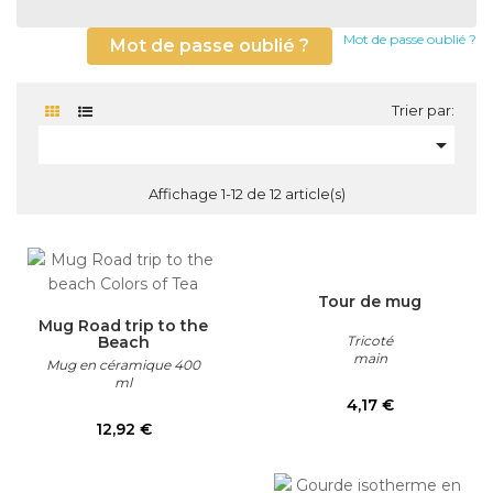
Mot de passe oublié ?
Mot de passe oublié ?
Trier par:

Affichage 1-12 de 12 article(s)
Tour de mug
Mug Road trip to the
Beach
Tricoté
main
Mug en céramique 400
ml
Prix
4,17 €
Prix
12,92 €