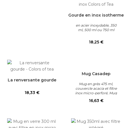
Gourde en inox isotherme
en acier inoxydable, 350
ml, 500 ml ou 750 ml
Prix
18,25 €
Mug Casadep
La renversante gourde
Mug en grès 475 ml,
couvercle acacia et filtre
Prix
18,33 €
inox micro-perforé, Mug
en grès 475 ml, couvercle
Prix
16,63 €
acacia et filtre inox micro-
perforé