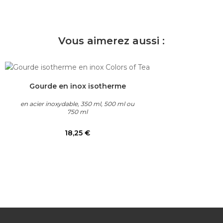
Vous aimerez aussi :
Gourde en inox isotherme
en acier inoxydable, 350 ml, 500 ml ou
750 ml
Prix
18,25 €