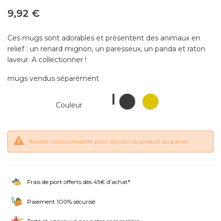
9,92 €
Ces mugs sont adorables et présentent des animaux en
relief : un renard mignon, un paresseux, un panda et raton
laveur. A collectionner !
mugs vendus séparément
Panda
Raton
Paresseux
Couleur
Life
Veuillez vous connecter pour ajouter ce produit au panier.
Frais de port offerts dès 45€ d'achat*
Paiement 100% sécurisé