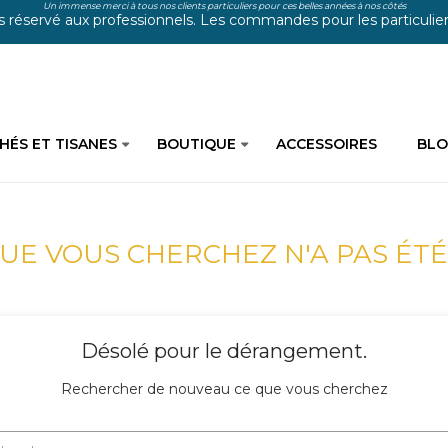
Un immense merci à tous nos clients particuliers pour ces belles années à nos côtés
s réservé aux professionnels. Les commandes pour les particuliers
HÉS ET TISANES
BOUTIQUE
ACCESSOIRES
BL
UE VOUS CHERCHEZ N'A PAS ÉTÉ
Désolé pour le dérangement.
Rechercher de nouveau ce que vous cherchez