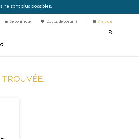
 ne sont plus possibles.
Se connecter
Coups de coeur
0
article
OG
 TROUVÉE.