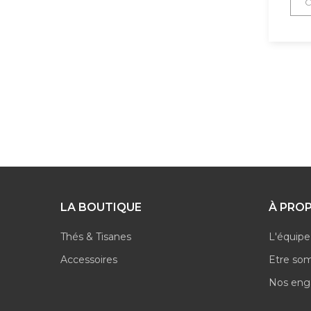
LA BOUTIQUE
À PRO
Thés & Tisanes
L'équipe
Accessoires
Etre so
Nos en