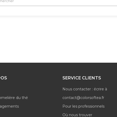
POS
SERVICE CLIENTS
Nous contacter : écrire à
mmelière du thé
contact@colorsoftea.fr
gagements
Pour les professionnels
Où nous trouver