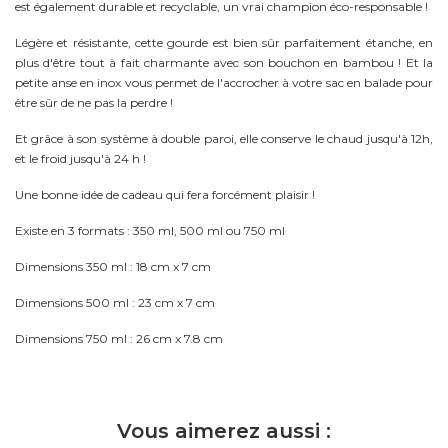
est également durable et recyclable, un vrai champion éco-responsable !
Légère et résistante, cette gourde est bien sûr parfaitement étanche, en
plus d'être tout à fait charmante avec son bouchon en bambou ! Et la
petite anse en inox vous permet de l'accrocher à votre sac en balade pour
être sûr de ne pas la perdre !
Et grâce à son système à double paroi, elle conserve le chaud jusqu'à 12h,
et le froid jusqu'à 24 h !
Une bonne idée de cadeau qui fera forcément plaisir !
Existe en 3 formats : 350 ml, 500 ml ou 750 ml
Dimensions 350 ml : 18 cm x 7 cm
Dimensions 500 ml : 23 cm x 7 cm
Dimensions 750 ml : 26 cm x 7.8 cm
Vous aimerez aussi :