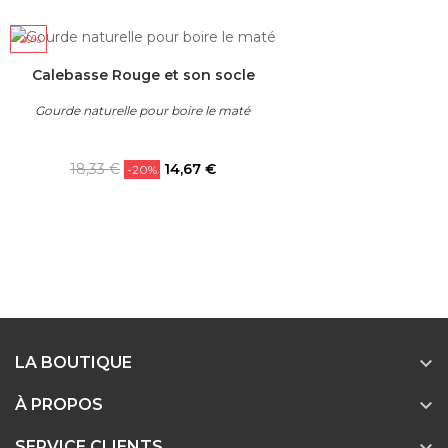
-20%
Calebasse Rouge et son socle
Gourde naturelle pour boire le maté
Prix
Prix
18,33 €
14,67 €
-20%
habituel

LA BOUTIQUE

À PROPOS
SERVICE CLIENTS