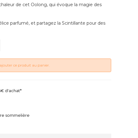
chaleur de cet Oolong, qui évoque la magie des
ce parfumé, et partagez la Scintillante pour des
ajouter ce produit au panier.
45€ d'achat*
tre sommelière