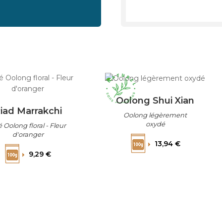
Oolong Shui Xian
iad Marrakchi
Oolong légèrement
oxydé
 Oolong floral - Fleur
d'oranger
Prix
13,94 €
Prix
9,29 €