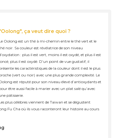
"Oolong", ça veut dire quoi ?
Le Oolong est un thé à mi-chemin entre le thé vert et le
thé noir. Sa couleur est révélatrice de son niveau
d’oxydation : plus il est vert, moins il est oxydé, et plus il est
foncé, plus il est oxydé. D’un point de vue gustatif, il
présente les caractéristiques de la couleur dont il est le plus
proche (vert ou noir) avec une plus grande complexité. Le
Oolong est réputé pour son niveau élevé d’antioxydants et
pour être aussi facile à marier avec un plat salé qu’avec
une pâtisserie.
Les plus célèbres viennent de Taiwan et se dégustent
ng Fu Cha où ils vous raconteront leur histoire au cours
ng