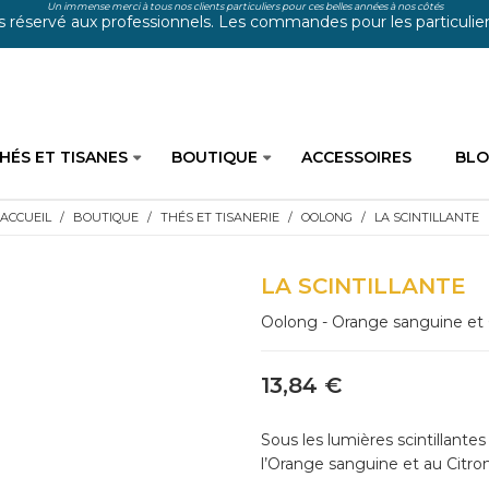
Un immense merci à tous nos clients particuliers pour ces belles années à nos côtés
s réservé aux professionnels. Les commandes pour les particuliers
HÉS ET TISANES
BOUTIQUE
ACCESSOIRES
BL
ACCUEIL
BOUTIQUE
THÉS ET TISANERIE
OOLONG
LA SCINTILLANTE
LA SCINTILLANTE
Oolong - Orange sanguine et 
13,84 €
Sous les lumières scintillante
l’Orange sanguine et au Citro