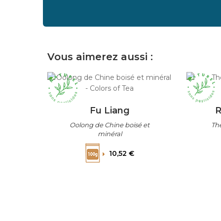
Vous aimerez aussi :
Fu Liang
R
Oolong de Chine boisé et
Thé
minéral
Prix
10,52 €