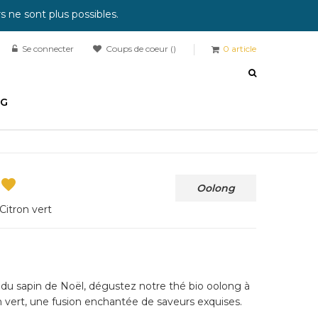
 ne sont plus possibles.
Se connecter
Coups de coeur
0
article
OG

Oolong
Citron vert
s du sapin de Noël, dégustez notre thé bio oolong à
n vert, une fusion enchantée de saveurs exquises.