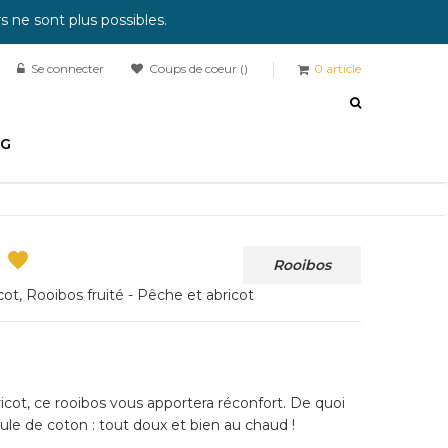
 ne sont plus possibles.
Se connecter
Coups de coeur
0
article
OG

Rooibos
cot, Rooibos fruité - Pêche et abricot
cot, ce rooibos vous apportera réconfort. De quoi
e de coton : tout doux et bien au chaud !