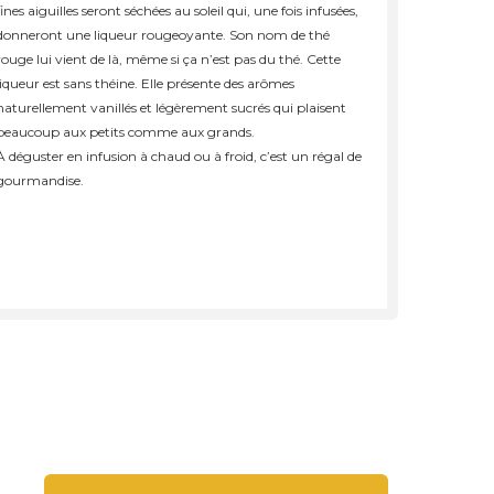
fines aiguilles seront séchées au soleil qui, une fois infusées,
donneront une liqueur rougeoyante. Son nom de thé
rouge lui vient de là, même si ça n’est pas du thé. Cette
liqueur est sans théine. Elle présente des arômes
naturellement vanillés et légèrement sucrés qui plaisent
beaucoup aux petits comme aux grands.
À déguster en infusion à chaud ou à froid, c’est un régal de
gourmandise.
La hotte du Père Noël