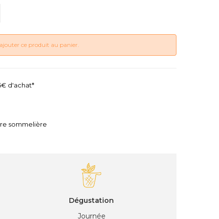
ajouter ce produit au panier.
45€ d'achat*
tre sommelière
Dégustation
Journée