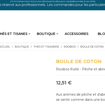
Un immense merci à tous nos clients particuliers pour ces belles années à nos côtés
s réservé aux professionnels. Les commandes pour les particuliers
HÉS ET TISANES
BOUTIQUE
ACCESSOIRES
BL
ACCUEIL
BOUTIQUE
THÉS ET TISANERIE
ROOIBOS
BOULE DE COTON
BOULE DE COTON
Rooibos fruité - Pêche et abri
12,51 €
Aux arômes de pêche et d'abri
se sentir comme dans une boul