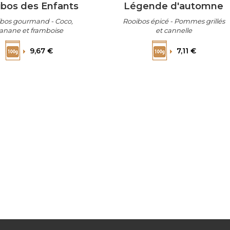
ibos des Enfants
Légende d'automne
bos gourmand - Coco,
Rooibos épicé - Pommes grillés
anane et framboise
et cannelle
Prix
Prix
9,67 €
7,11 €