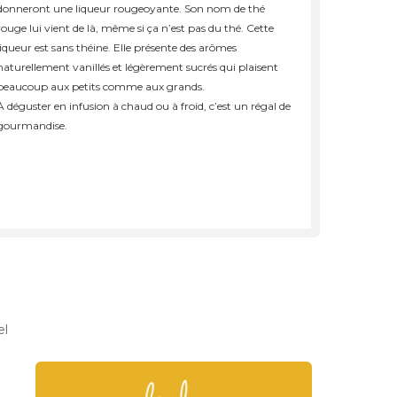
donneront une liqueur rougeoyante. Son nom de thé
rouge lui vient de là, même si ça n’est pas du thé. Cette
liqueur est sans théine. Elle présente des arômes
naturellement vanillés et légèrement sucrés qui plaisent
beaucoup aux petits comme aux grands.
À déguster en infusion à chaud ou à froid, c’est un régal de
gourmandise.
Rooibos de Noël BIO
Future Mama