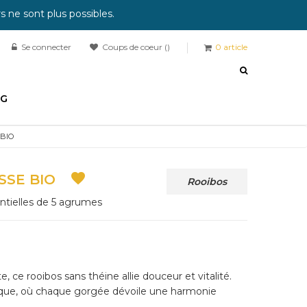
 ne sont plus possibles.
Se connecter
Coups de coeur
0
article
OG
BIO

SSE BIO
Rooibos
entielles de 5 agrumes
, ce rooibos sans théine allie douceur et vitalité.
ique, où chaque gorgée dévoile une harmonie