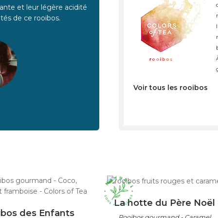
tés de ce rooibos.
Voir tous les rooibos
La hotte du Père Noël
ibos des Enfants
Rooibos gourmand - Caramel