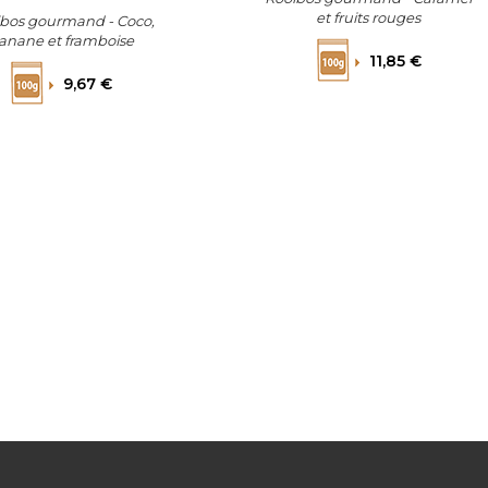
et fruits rouges
bos gourmand - Coco,
anane et framboise
Prix
11,85 €
Prix
9,67 €