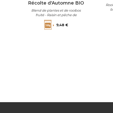
Récolte d'Automne BIO
Rooi
b
Blend de plantes et de rooibos
fruité - Raisin et pêche de
vigne
Prix
9,48 €