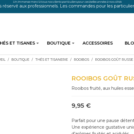
Un immense merci à tous nos clients particuliers pour ces belles années à nos côtés
s réservé aux professionnels. Les commandes pour les particuliers
HÉS ET TISANES
BOUTIQUE
ACCESSOIRES
BL
EIL
BOUTIQUE
THÉS ET TISANERIE
ROOIBOS
ROOIBOS GOÛT RUSSE 
ROOIBOS GOÛT RU
Rooibos fruité, aux huiles ess
9,95 €
Parfait pour une pause détente
Une expérience gustative un
d’arômes fruités et acidulés.