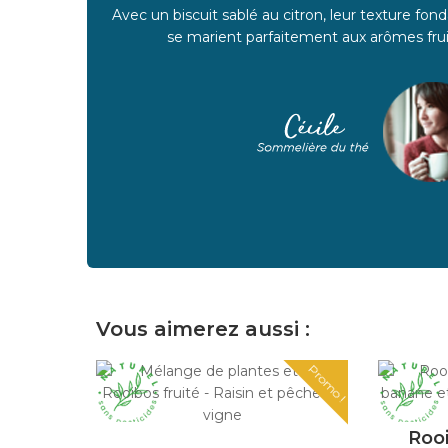
Avec un biscuit sablé au citron, leur texture fondante et leur légère acidité
se marient parfaitement aux arômes frui
Vous aimerez aussi :
Promo !
Roo