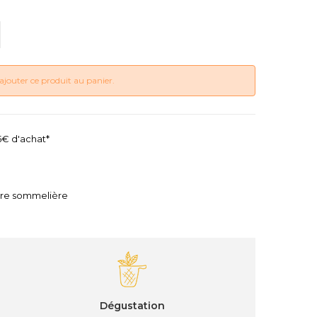
ajouter ce produit au panier.
45€ d'achat*
tre sommelière
Dégustation