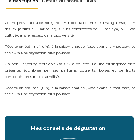
La description
Détails du produit
Avis
Ce thé provient du célèbre jardin Ambootia (« Terre des manguiers »), l’un
des 87 jardins du Darjeeling, sur les contreforts de l’Himalaya, où il est
cultivé dans le respect de la biodiversité.
Récolté en été (mai-juin), à la saison chaude, juste avant la mousson, ce
thé aura une oxydation plus poussée.
Un bon Darjeeling d’été doit « saisir » la bouche. Il a une astringence bien
présente, équilibrée par ses parfums opulents, boisés et de fruits
compotés, presque caramélisés.
Récolté en été (mai-juin), à la saison chaude, juste avant la mousson, ce
thé aura une oxydation plus poussée.
Mes conseils de dégustation :