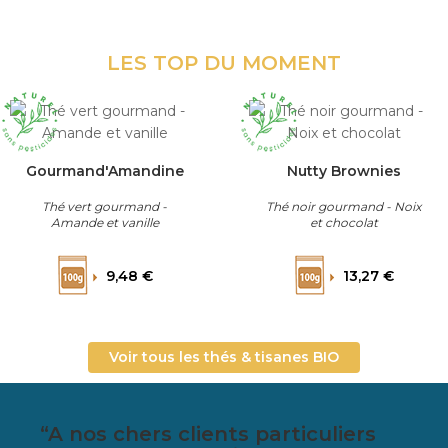
LES TOP DU MOMENT
Gourmand'Amandine
Nutty Brownies
Thé vert gourmand -
Thé noir gourmand - Noix
Amande et vanille
et chocolat
Prix
Prix
9,48 €
13,27 €
Voir tous les thés & tisanes BIO
“A nos chers clients particuliers