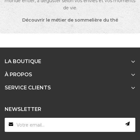
monde entier, à déguster selon vos envies et vos moments
de vie.
Découvrir le métier de sommelière du thé

LA BOUTIQUE

À PROPOS

SERVICE CLIENTS
NEWSLETTER