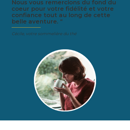
Nous vous remercions du fond du
coeur pour votre fidélité et votre
confiance tout au long de cette
belle aventure. “
Cécile, votre sommelière du thé