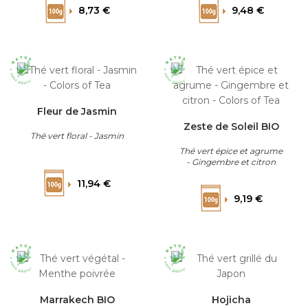
Prix
Prix
8,73 €
9,48 €
Fleur de Jasmin
Zeste de Soleil BIO
Thé vert floral - Jasmin
Thé vert épice et agrume
- Gingembre et citron
Prix
11,94 €
Prix
9,19 €
Marrakech BIO
Hojicha