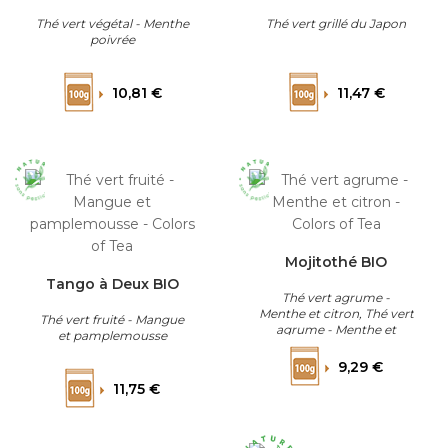
Thé vert végétal - Menthe
Thé vert grillé du Japon
poivrée
Prix
Prix
10,81 €
11,47 €
Mojitothé BIO
Tango à Deux BIO
Thé vert agrume -
Menthe et citron, Thé vert
Thé vert fruité - Mangue
agrume - Menthe et
et pamplemousse
citron
Prix
9,29 €
Prix
11,75 €