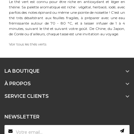
Le thé vert est connu pour être riche en antioxydant et léger en
théine. Sa palette aromatique est riche : végétal, herbacé, iodé, avec
parfois des notes épinard ou même une pointe de noisette ! C’est un
thé très désaltérant aux feuilles fragiles, à préparer avec une eau
frémissante autour de 70 - 80 °C, et à laisser infuser de 1 à 4
minutes, suivant le thé et suivant votre goût. De Chine, du Japon,
de Corée ou d’ailleurs, chaque tasse est une invitation au voyage.
Voir tous les thés verts

LA BOUTIQUE

À PROPOS

SERVICE CLIENTS
NEWSLETTER