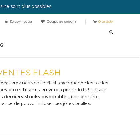
 ne sont plus possibles.
Se connecter
Coups de coeur
0
article
OG
VENTES FLASH
écouvrez nos ventes flash exceptionnelles sur les
hés bio
et
tisanes en vrac
à prix réduits ! Ce sont
es
derniers stocks disponibles,
une dernière
hance de pouvoir infuser ces jolies feuilles.