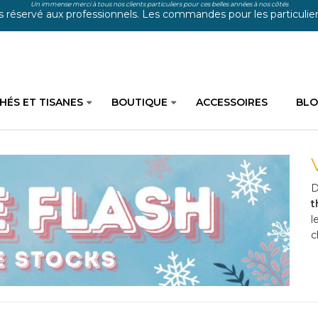
Un immense merci à tous nos clients particuliers pour ces belles années à nos côtés
s réservé aux professionnels. Les commandes pour les particuliers
HÉS ET TISANES
BOUTIQUE
ACCESSOIRES
BL
D
t
l
c