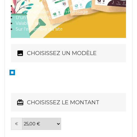
À imprimer ou à offrir par email
Personnalisable avec un message
D'un montant libre
Valable 1 an
Sur l'ensemble du site
CHOISISSEZ UN MODÈLE
CHOISISSEZ LE MONTANT
€