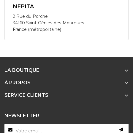
NEPITA
2 Rue du Porche
34160 Saint-Génies-des-Mourgues
France (métropolitaine)

LA BOUTIQUE

À PROPOS

SERVICE CLIENTS
NEWSLETTER