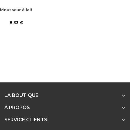
Mousseur à lait
Prix
8,33 €

LA BOUTIQUE

À PROPOS

SERVICE CLIENTS