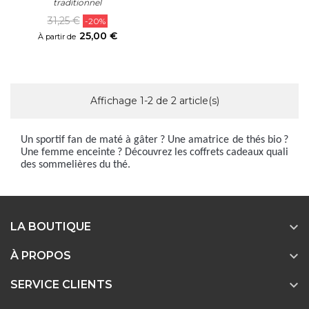
traditionnel
Prix
Prix
31,25 €
-20%
habituel
25,00 €
À partir de
Affichage 1-2 de 2 article(s)
Un sportif fan de maté à gâter ? Une amatrice de thés bio ?
Une femme enceinte ? Découvrez les coffrets cadeaux quali
des sommelières du thé.

LA BOUTIQUE

À PROPOS

SERVICE CLIENTS