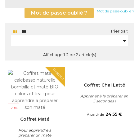
Mot de passe oublié ?
Mot de passe oublié ?
Trier par:

Affichage 1-2 de 2 article(s)
Promo !
Coffret Chai Latté
Apprenez à le préparer en
5 secondes !
-20%
Prix
24,55 €
À partir de
Coffret Maté
Pour apprendre à
préparer un maté