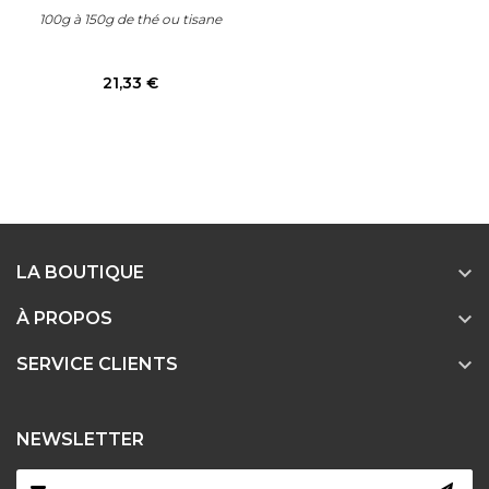
100g à 150g de thé ou tisane
Prix
21,33 €

LA BOUTIQUE

À PROPOS

SERVICE CLIENTS
NEWSLETTER