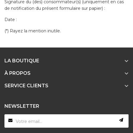
Signature du (des) consommateur(s) (uniquement en cas
de notification du présent formulaire sur papier) :
Date :
(*) Rayez la mention inutile.

LA BOUTIQUE

À PROPOS

SERVICE CLIENTS
NEWSLETTER