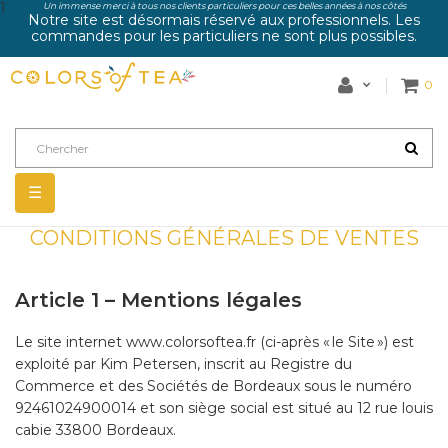
1
Un immense merci à tous nos clients particuliers pour ces belles années à nos côtés
Notre site est désormais réservé aux professionnels. Les
commandes pour les particuliers ne sont plus possibles.
0
Basculer
☰
la
navigation
CONDITIONS GÉNÉRALES DE VENTES
Article 1 – Mentions légales
Le site internet www.colorsoftea.fr (ci-après « le Site ») est
exploité par Kim Petersen, inscrit au Registre du
Commerce et des Sociétés de Bordeaux sous le numéro
92461024900014 et son siège social est situé au 12 rue louis
cabie 33800 Bordeaux.