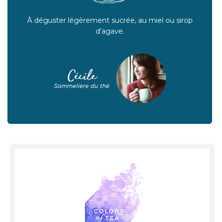
À déguster légèrement sucrée, au miel ou sirop
d’agave.