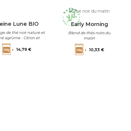
leine Lune BIO
Early Morning
e de thé noir nature et
Blend de thés noirs du
é agrûme - Citron et
matin
ine, Mélange de thé noir
Prix
Prix
ure et fumé agrûme -
14,79 €
10,33 €
Citron et verveine