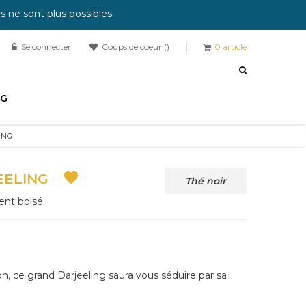
 ne sont plus possibles.
Se connecter
Coups de coeur
0
article
OG
ING

EELING
Thé noir
ment boisé
n, ce grand Darjeeling saura vous séduire par sa