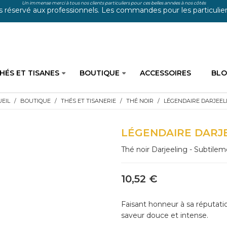
Un immense merci à tous nos clients particuliers pour ces belles années à nos côtés
s réservé aux professionnels. Les commandes pour les particuliers
HÉS ET TISANES
BOUTIQUE
ACCESSOIRES
BL
EIL
BOUTIQUE
THÉS ET TISANERIE
THÉ NOIR
LÉGENDAIRE DARJEEL
LÉGENDAIRE DARJ
Thé noir Darjeeling - Subtile
10,52 €
Faisant honneur à sa réputatio
saveur douce et intense.