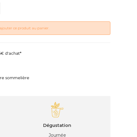
ajouter ce produit au panier.
45€ d'achat*
tre sommelière
Dégustation
Journée