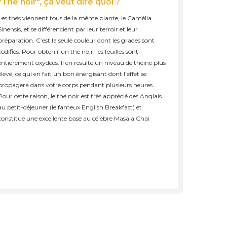
"Thé noir", ça veut dire quoi ?
Les thés viennent tous de la même plante, le Camélia
Sinensis, et se différencient par leur terroir et leur
préparation. C’est la seule couleur dont les grades sont
codifiés. Pour obtenir un thé noir, les feuilles sont
entièrement oxydées. Il en résulte un niveau de théine plus
élevé, ce qui en fait un bon énergisant dont l’effet se
propagera dans votre corps pendant plusieurs heures.
Pour cette raison, le thé noir est très apprécié des Anglais
au petit-déjeuner (le fameux English Breakfast) et
constitue une excellente base au célèbre Masala Chai