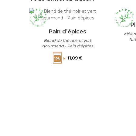
P
Pain d’épices
Mélang
fum
Blend de thé noir et vert
verve
gourmand - Pain d'épices
nat
Prix
11,09 €