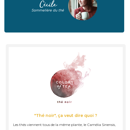
"Thé noir", ça veut dire quoi ?
Les thés viennent tous de la même plante, le Camélia Sinensis,