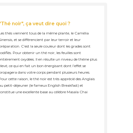
"Thé noir", ça veut dire quoi ?
Les thés viennent tous de la même plante, le Camélia
Sinensis, et se différencient par leur terroir et leur
préparation. C’est la seule couleur dont les grades sont
codifiés. Pour obtenir un thé noir, les feuilles sont
entièrement oxydées. Il en résulte un niveau de théine plus
élevé, ce qui en fait un bon énergisant dont l’effet se
propagera dans votre corps pendant plusieurs heures.
Pour cette raison, le thé noir est très apprécié des Anglais
au petit-déjeuner (le fameux English Breakfast) et
constitue une excellente base au célèbre Masala Chai