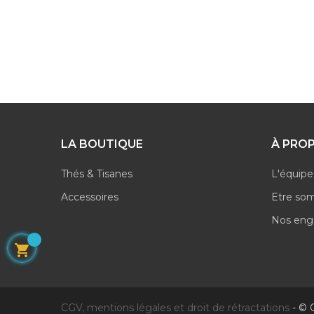
LA BOUTIQUE
À PRO
Thés & Tisanes
L'équipe
Accessoires
Etre so
Nos en

CGV, mentions légales et droit de rétractations
- © C