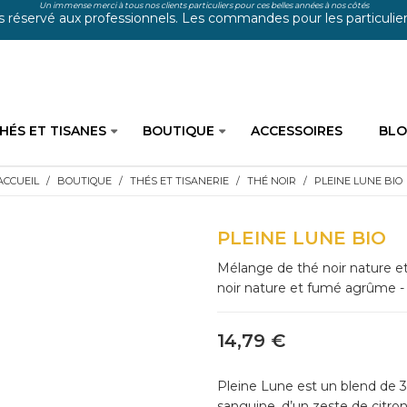
Un immense merci à tous nos clients particuliers pour ces belles années à nos côtés
s réservé aux professionnels. Les commandes pour les particuliers
HÉS ET TISANES
BOUTIQUE
ACCESSOIRES
BL
ACCUEIL
BOUTIQUE
THÉS ET TISANERIE
THÉ NOIR
PLEINE LUNE BIO
PLEINE LUNE BIO
Mélange de thé noir nature e
noir nature et fumé agrûme - 
14,79 €
Pleine Lune est un blend de 
sanguine, d’un zeste de citron