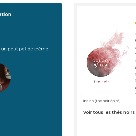
tion :
t un petit pot de crème.
indien (thé noir épicé)…
Voir tous les thés noirs