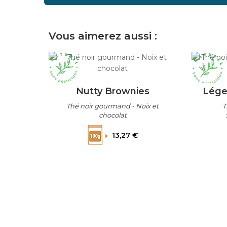
Vous aimerez aussi :
Nutty Brownies
Lége
Thé noir gourmand - Noix et
T
chocolat
Prix
13,27 €