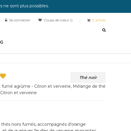
 ne sont plus possibles.
Se connecter
Coups de coeur
0
article
OG

Thé noir
t fumé agrûme - Citron et verveine, Mélange de thé
Citron et verveine
3 thés noirs fumés, accompagnés d’orange
, et de quelques feuilles de verveine apaisantes.