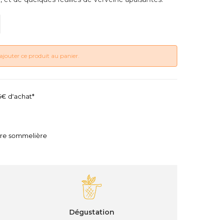
ajouter ce produit au panier.
45€ d'achat*
tre sommelière
Dégustation